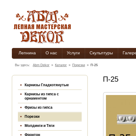
Лепнина
О нас
Услуги
Скульптуры
Галер
Вы здесь:
Abm Dekor
»
Каталог
»
Порезки
»
П-25
П-25
Карнизы Гладкотянутые
Карнизы из гипса c
орнаментом
Фризы из гипса
Порезки
Молдинги и Тяги
Фронтон