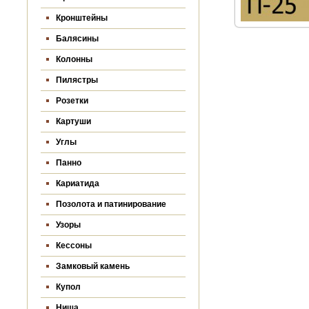
Кронштейны
Балясины
Колонны
Пилястры
Розетки
Картуши
Углы
Панно
Кариатида
Позолота и патинирование
Узоры
Кессоны
Замковый камень
Купол
Ниша