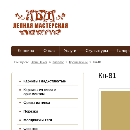
Лепнина
О нас
Услуги
Скульптуры
Галер
Вы здесь:
Abm Dekor
»
Каталог
»
Кронштейны
»
Кн-81
Кн-81
Карнизы Гладкотянутые
Карнизы из гипса c
орнаментом
Фризы из гипса
Порезки
Молдинги и Тяги
Фронтон