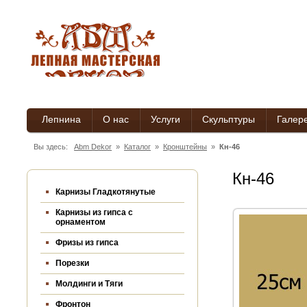
Лепнина
О нас
Услуги
Скульптуры
Галер
Вы здесь:
Abm Dekor
»
Каталог
»
Кронштейны
»
Кн-46
Кн-46
Карнизы Гладкотянутые
Карнизы из гипса c
орнаментом
Фризы из гипса
Порезки
Молдинги и Тяги
Фронтон