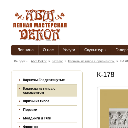
Лепнина
О нас
Услуги
Скульптуры
Галер
Вы здесь:
Abm Dekor
»
Каталог
»
Карнизы из гипса c орнаментом
»
К-178
К-178
Карнизы Гладкотянутые
Карнизы из гипса c
орнаментом
Фризы из гипса
Порезки
Молдинги и Тяги
Фронтон