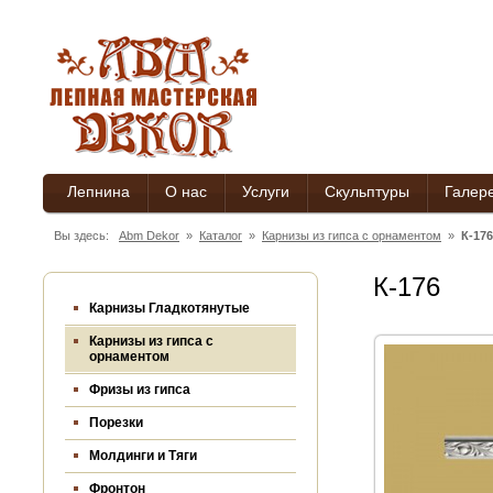
Лепнина
О нас
Услуги
Скульптуры
Галер
Вы здесь:
Abm Dekor
»
Каталог
»
Карнизы из гипса c орнаментом
»
К-176
К-176
Карнизы Гладкотянутые
Карнизы из гипса c
орнаментом
Фризы из гипса
Порезки
Молдинги и Тяги
Фронтон