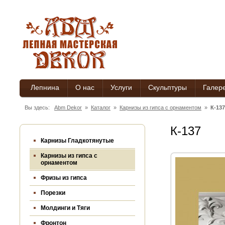
Лепнина
О нас
Услуги
Скульптуры
Галер
Вы здесь:
Abm Dekor
»
Каталог
»
Карнизы из гипса c орнаментом
»
К-137
К-137
Карнизы Гладкотянутые
Карнизы из гипса c
орнаментом
Фризы из гипса
Порезки
Молдинги и Тяги
Фронтон