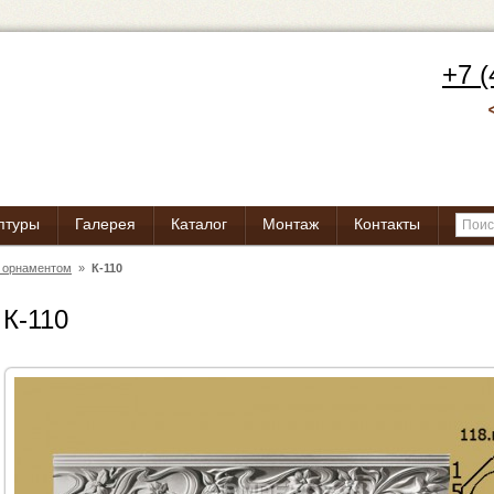
+7 (
птуры
Галерея
Каталог
Монтаж
Контакты
c орнаментом
»
К-110
К-110