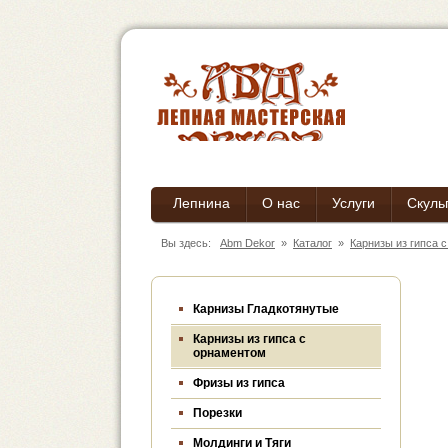
Лепнина
О нас
Услуги
Скуль
Вы здесь:
Abm Dekor
»
Каталог
»
Карнизы из гипса 
Карнизы Гладкотянутые
Карнизы из гипса c
орнаментом
Фризы из гипса
Порезки
Молдинги и Тяги