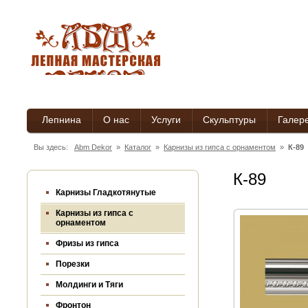
Лепнина
О нас
Услуги
Скульптуры
Галер
Вы здесь:
Abm Dekor
»
Каталог
»
Карнизы из гипса c орнаментом
»
К-89
К-89
Карнизы Гладкотянутые
Карнизы из гипса c
орнаментом
Фризы из гипса
Порезки
Молдинги и Тяги
Фронтон