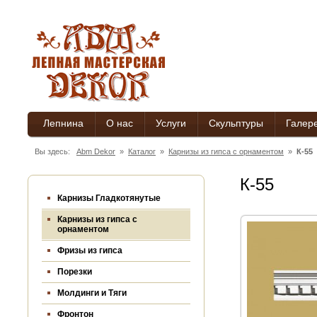
Лепнина
О нас
Услуги
Скульптуры
Галер
Вы здесь:
Abm Dekor
»
Каталог
»
Карнизы из гипса c орнаментом
»
К-55
К-55
Карнизы Гладкотянутые
Карнизы из гипса c
орнаментом
Фризы из гипса
Порезки
Молдинги и Тяги
Фронтон