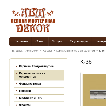
Лепнина
О нас
Услуги
Скульптуры
Галер
Вы здесь:
Abm Dekor
»
Каталог
»
Карнизы из гипса c орнаментом
»
К-36
К-36
Карнизы Гладкотянутые
Карнизы из гипса c
орнаментом
Фризы из гипса
Порезки
Молдинги и Тяги
Фронтон