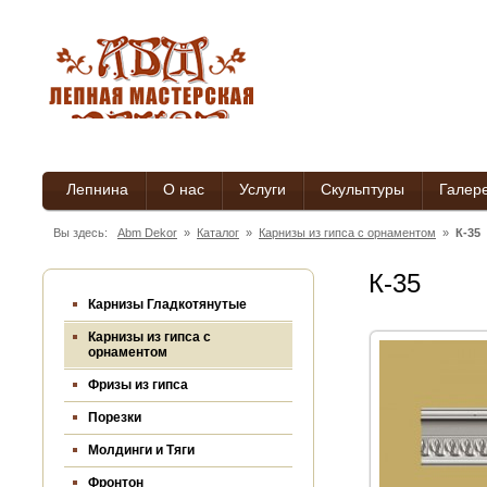
Лепнина
О нас
Услуги
Скульптуры
Галер
Вы здесь:
Abm Dekor
»
Каталог
»
Карнизы из гипса c орнаментом
»
К-35
К-35
Карнизы Гладкотянутые
Карнизы из гипса c
орнаментом
Фризы из гипса
Порезки
Молдинги и Тяги
Фронтон