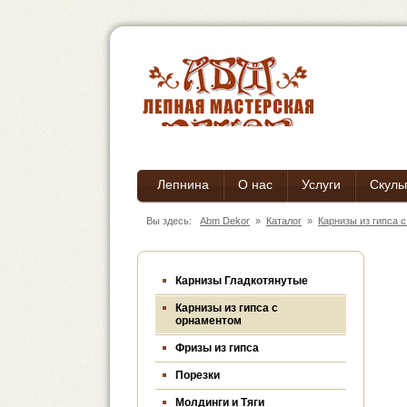
Лепнина
О нас
Услуги
Скуль
Вы здесь:
Abm Dekor
»
Каталог
»
Карнизы из гипса 
Карнизы Гладкотянутые
Карнизы из гипса c
орнаментом
Фризы из гипса
Порезки
Молдинги и Тяги