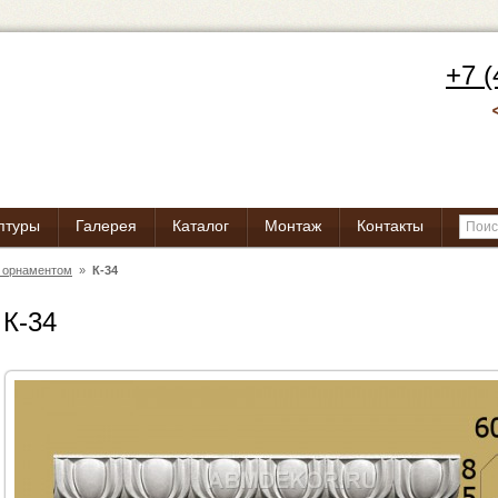
+7 (
птуры
Галерея
Каталог
Монтаж
Контакты
c орнаментом
»
К-34
К-34