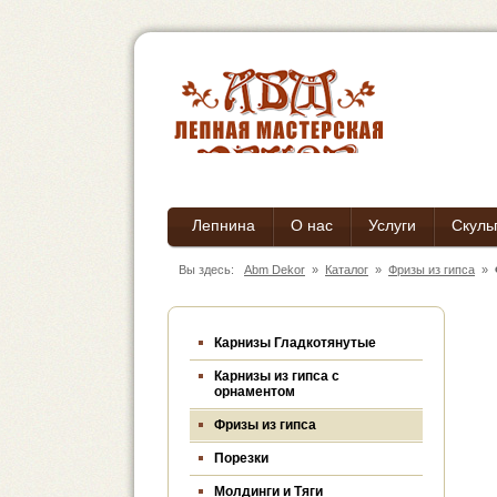
Лепнина
О нас
Услуги
Скуль
Вы здесь:
Abm Dekor
»
Каталог
»
Фризы из гипса
»
Карнизы Гладкотянутые
Карнизы из гипса c
орнаментом
Фризы из гипса
Порезки
Молдинги и Тяги