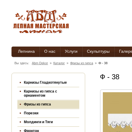
Лепнина
О нас
Услуги
Скульптуры
Галер
Вы здесь:
Abm Dekor
»
Каталог
»
Фризы из гипса
»
Ф - 38
Ф - 38
Карнизы Гладкотянутые
Карнизы из гипса c
орнаментом
Фризы из гипса
Порезки
Молдинги и Тяги
Фронтон