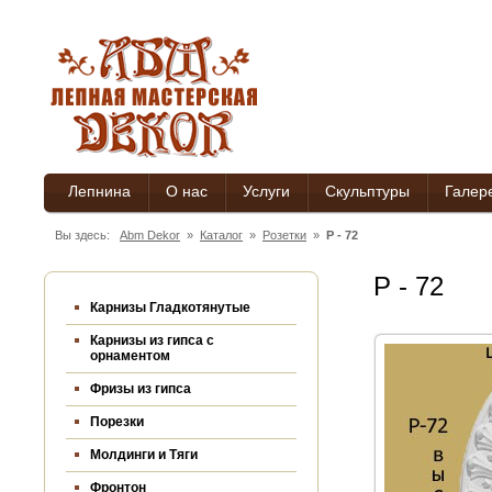
Лепнина
О нас
Услуги
Скульптуры
Галер
Вы здесь:
Abm Dekor
»
Каталог
»
Розетки
»
Р - 72
Р - 72
Карнизы Гладкотянутые
Карнизы из гипса c
орнаментом
Фризы из гипса
Порезки
Молдинги и Тяги
Фронтон