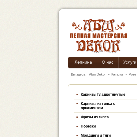
Лепнина
О нас
Услуги
Вы здесь:
Abm Dekor
»
Каталог
»
Розе
Карнизы Гладкотянутые
Карнизы из гипса c
орнаментом
Фризы из гипса
Порезки
Молдинги и Тяги