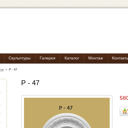
Скульптуры
Галерея
Каталог
Монтаж
Контакт
тки
»
Р - 47
Р - 47
580