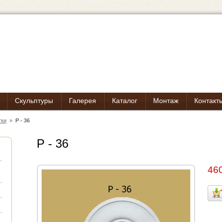
Скульптуры
Галерея
Каталог
Монтаж
Контакт
тки
»
Р - 36
Р - 36
460