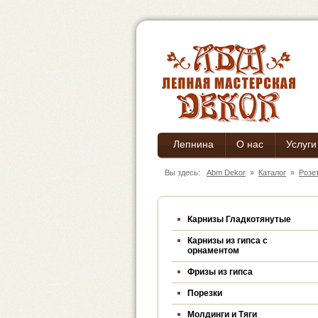
Лепнина
О нас
Услуги
Вы здесь:
Abm Dekor
»
Каталог
»
Розе
Карнизы Гладкотянутые
Карнизы из гипса c
орнаментом
Фризы из гипса
Порезки
Молдинги и Тяги