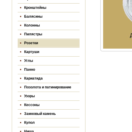
Кронштейны
Балясины
Колонны
Пилястры
Розетки
Картуши
Углы
Панно
Кариатида
Позолота и патинирование
Узоры
Кессоны
Замковый камень
Купол
Ниша