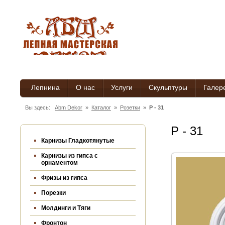
Лепнина
О нас
Услуги
Скульптуры
Галер
Вы здесь:
Abm Dekor
»
Каталог
»
Розетки
»
Р - 31
Р - 31
Карнизы Гладкотянутые
Карнизы из гипса c
орнаментом
Фризы из гипса
Порезки
Молдинги и Тяги
Фронтон