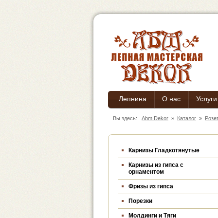
Лепнина
О нас
Услуги
Вы здесь:
Abm Dekor
»
Каталог
»
Розе
Карнизы Гладкотянутые
Карнизы из гипса c
орнаментом
Фризы из гипса
Порезки
Молдинги и Тяги