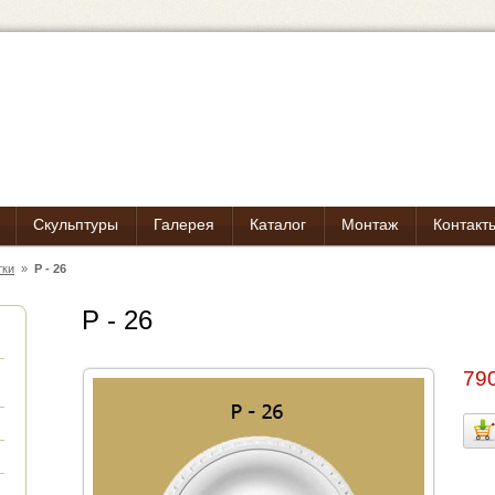
Скульптуры
Галерея
Каталог
Монтаж
Контакт
тки
»
Р - 26
Р - 26
790