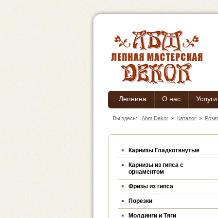
Лепнина
О нас
Услуги
Вы здесь:
Abm Dekor
»
Каталог
»
Розе
Карнизы Гладкотянутые
Карнизы из гипса c
орнаментом
Фризы из гипса
Порезки
Молдинги и Тяги