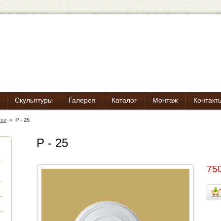
Скульптуры
Галерея
Каталог
Монтаж
Контакт
тки
»
Р - 25
Р - 25
750