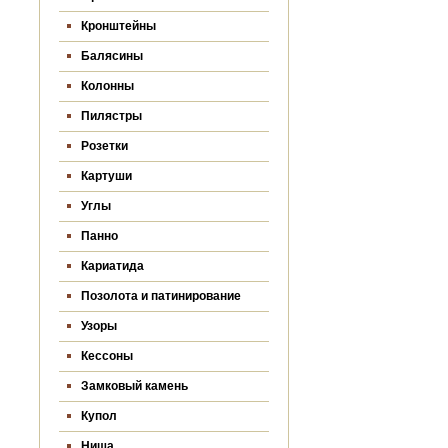
Кронштейны
Балясины
Колонны
Пилястры
Розетки
Картуши
Углы
Панно
Кариатида
Позолота и патинирование
Узоры
Кессоны
Замковый камень
Купол
Ниша