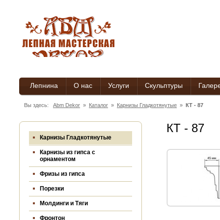
Лепнина
О нас
Услуги
Скульптуры
Галер
Вы здесь:
Abm Dekor
»
Каталог
»
Карнизы Гладкотянутые
»
КТ - 87
КТ - 87
Карнизы Гладкотянутые
Карнизы из гипса c
орнаментом
Фризы из гипса
Порезки
Молдинги и Тяги
Фронтон