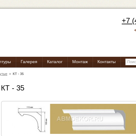
+7 (
птуры
Галерея
Каталог
Монтаж
Контакты
нутые
»
КТ - 35
КТ - 35