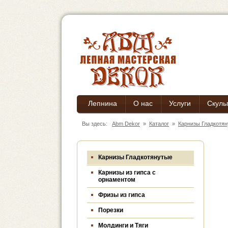
Лепнина
О нас
Услуги
Скуль
Вы здесь:
Abm Dekor
»
Каталог
»
Карнизы Гладкотя
Карнизы Гладкотянутые
Карнизы из гипса c
орнаментом
Фризы из гипса
Порезки
Молдинги и Тяги