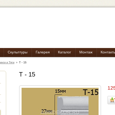
Скульптуры
Галерея
Каталог
Монтаж
Контакт
инги и Тяги
»
Т - 15
Т - 15
125