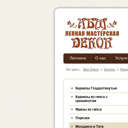
Лепнина
О нас
Услуги
Вы здесь:
Abm Dekor
»
Каталог
»
Молд
Карнизы Гладкотянутые
Карнизы из гипса c
орнаментом
Фризы из гипса
Порезки
Молдинги и Тяги