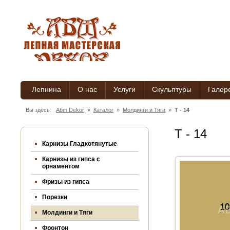
Лепнина
О нас
Услуги
Скульптуры
Галер
Вы здесь:
Abm Dekor
»
Каталог
»
Молдинги и Тяги
»
Т - 14
Т - 14
Карнизы Гладкотянутые
Карнизы из гипса c
орнаментом
Фризы из гипса
Порезки
Молдинги и Тяги
Фронтон