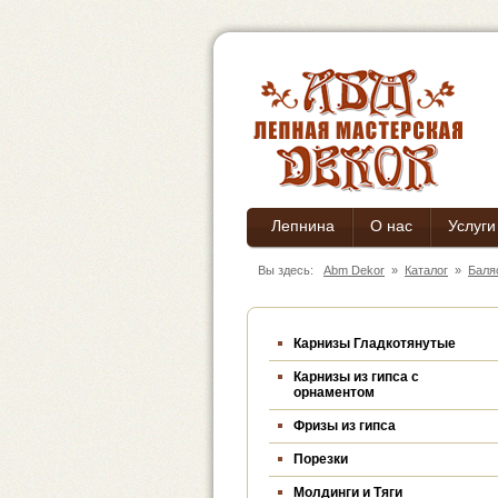
Лепнина
О нас
Услуги
Вы здесь:
Abm Dekor
»
Каталог
»
Баля
Карнизы Гладкотянутые
Карнизы из гипса c
орнаментом
Фризы из гипса
Порезки
Молдинги и Тяги