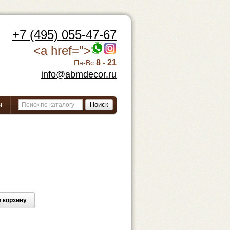
+7 (495) 055-47-67
<a href=">
8 - 21
Пн-Вс
info@abmdecor.ru
ы
Поиск
 корзину