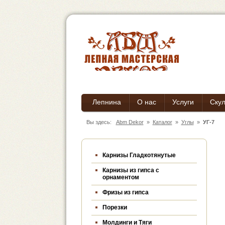
Лепнина
О нас
Услуги
Ску
Вы здесь:
Abm Dekor
»
Каталог
»
Углы
»
УГ-7
Карнизы Гладкотянутые
Карнизы из гипса c
орнаментом
Фризы из гипса
Порезки
Молдинги и Тяги