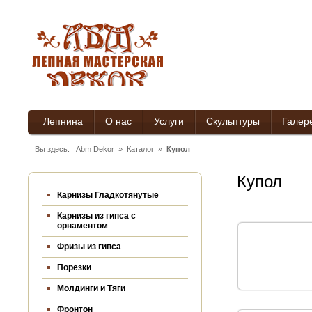
Лепнина
О нас
Услуги
Скульптуры
Галер
Вы здесь:
Abm Dekor
»
Каталог
»
Купол
Купол
Карнизы Гладкотянутые
Карнизы из гипса c
орнаментом
Фризы из гипса
Порезки
Молдинги и Тяги
Фронтон