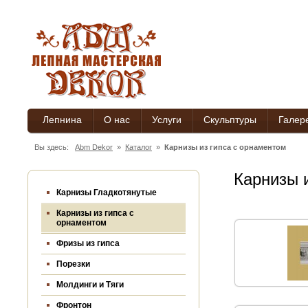
Лепнина
О нас
Услуги
Скульптуры
Галер
Вы здесь:
Abm Dekor
»
Каталог
»
Карнизы из гипса c орнаментом
Карнизы 
Карнизы Гладкотянутые
Карнизы из гипса c
орнаментом
Фризы из гипса
Порезки
Молдинги и Тяги
Фронтон