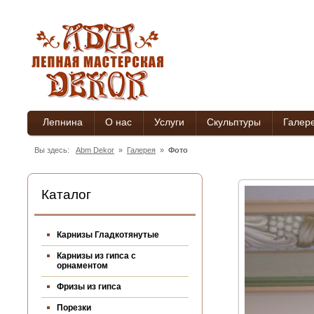
Лепнина
О нас
Услуги
Скульптуры
Галер
Вы здесь:
Abm Dekor
»
Галерея
»
Фото
Каталог
Карнизы Гладкотянутые
Карнизы из гипса c
орнаментом
Фризы из гипса
Порезки