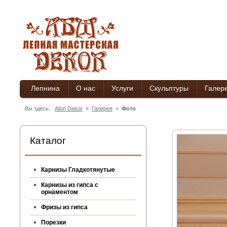
Лепнина
О нас
Услуги
Скульптуры
Галер
Вы здесь:
Abm Dekor
»
Галерея
»
Фото
Каталог
Карнизы Гладкотянутые
Карнизы из гипса c
орнаментом
Фризы из гипса
Порезки